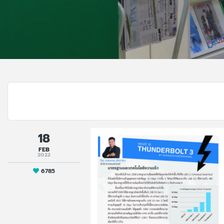
18
FEB
2022
6785