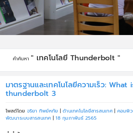
" เทคโนโลยี Thunderbolt "
คำค้นหา
มาตรฐานและเทคโนโลยีความเร็ว: What i
thunderbolt 3
โพสต์โดย
จริยา ทิพย์หทัย
|
ด้านเทคโนโลยีสารสนเทศ
|
คอมพิว
พัฒนาระบบสารสนเทศ
|
18 กุมภาพันธ์ 2565