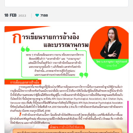
18
FEB
7188
2022