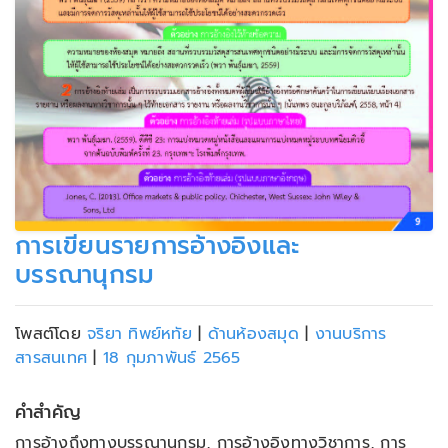
การเขียนรายการอ้างอิงและ
บรรณานุกรม
โพสต์โดย
จริยา ทิพย์หทัย
|
ด้านห้องสมุด
|
งานบริการ
สารสนเทศ
|
18 กุมภาพันธ์ 2565
คำสำคัญ
การอ้างถึงทางบรรณานุกรม, การอ้างอิงทางวิชาการ, การ