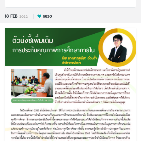
18
FEB
6830
2022