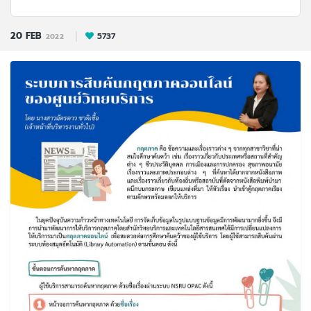
20
FEB
5737
2022