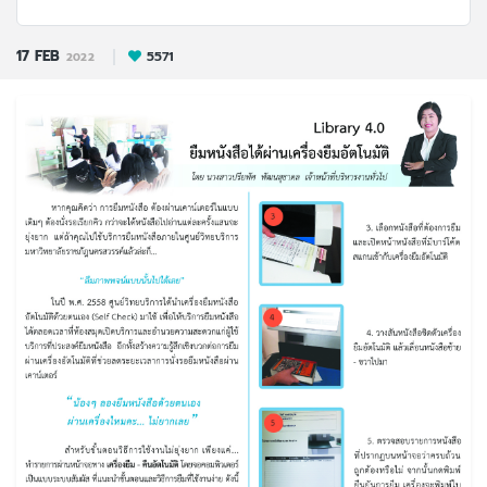
17
FEB
5571
2022