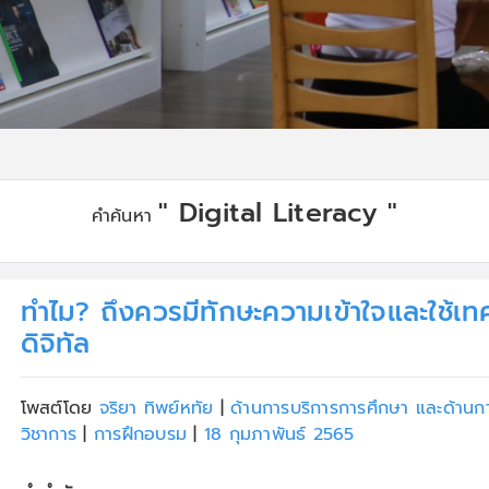
" Digital Literacy "
คำค้นหา
ทำไม? ถึงควรมีทักษะความเข้าใจและใช้เท
ดิจิทัล
โพสต์โดย
จริยา ทิพย์หทัย
|
ด้านการบริการการศึกษา และด้านก
วิชาการ
|
การฝึกอบรม
|
18 กุมภาพันธ์ 2565