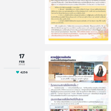
17
FEB
2022
4256