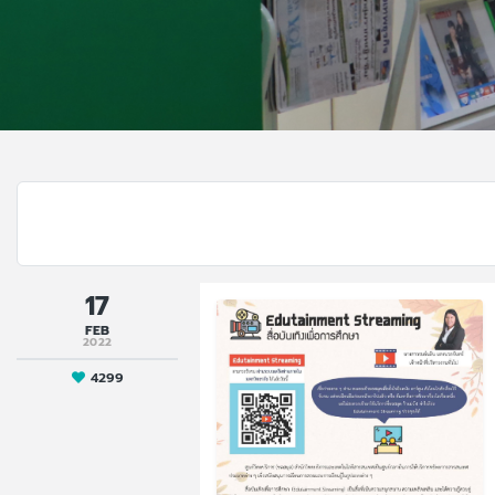
17
FEB
2022
4299