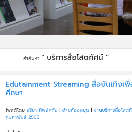
" บริการสื่อโสตทัศน์ "
คำค้นหา
Edutainment Streaming สื่อบันเทิงเพื
ศึกษา
โพสต์โดย
จริยา ทิพย์หทัย
|
ด้านห้องสมุด
|
งานบริการสื่อโสตท
กุมภาพันธ์ 2565