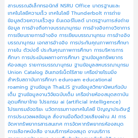
สารบรรณอิเล็กทรอนิกส์
NSRU Office
มาตรฐานและ
เทคโนโลยีความเร็ว
เทคโนโลยี Thunderbolt
การถ่าย
ข้อมูลด้วยความเร็วสูง
ธันเดอร์โบลต์
มาตรฐานการส่งถ่าย
ข้อมูล
การอ้างถึงทางบรรณานุกรม
การอ้างอิงทางวิชาการ
การเขียนรายการอ้างอิง
การเขียนบรรณานุกรม
การอ้างอิง
บรรณานุกรม
เอกสารอ้างอิง
การประกันคุณภาพการศึกษา
ภายใน
ตัวบ่งชี้
ประกันคุณภาพการศึกษา
การบริหารการ
ศึกษา
การประเมินผลทางการศึกษา
ฐานข้อมูลทรัพยากร
ห้องสมุด
รายการบรรณานุกรม
ฐานข้อมูลสหบรรณานุกรม
Union Catalog
อินเทอร์เน็ตไร้สาย
เครือข่ายโรมมิ่ง
สำหรับสถาบันการศึกษา
eduroam
educational
roaming
ฐานข้อมูล ThaiLIS
ฐานข้อมูลวิทยานิพนฑ์ฉบับ
เต็ม
ฐานข้อมูลงานวิจัยฉบับเต็ม
เครือข่ายห้องสมุดสถาบัน
อุดมศึกษาไทย
โปรแกรม ai (artificial intelligence)
โปรแกรมอัจฉริยะ
นวัตกรรมทางเทคโนโลยี
ปัญญาประดิษฐ์
การประมวลผลข้อมูล
สั่งงานมือถือด้วยเสียงผ่าน AI
การ
จัดหาทรัพยากรสารสนเทศ
การจัดหาทรัพยากรห้องสมุด
การเลือกหนังสือ
งานบริการห้องสมุด
งานบริการ