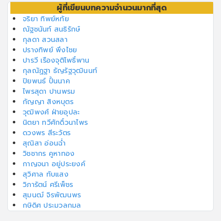
ผู้ที่เขียนบทความจำนวนมากที่สุด
จริยา ทิพย์หทัย
ณัฐชนันท์ สนธิรักษ์
กุลดา สวนสลา
ปรางทิพย์ พึงไชย
ปารวี เรืองจุติโพธิ์พาน
กุลณัฏฐา ธัญรัฐวุฒินนท์
ปิยพนธ์ ปั้นนาค
ไพรสุดา ปานพรม
กัญญา สิงหบุตร
วุฒิพงศ์ ฝ่ายอุปละ
นิตยา ทวีศักดิ์วนาไพร
ดวงพร สีระวัตร
สุณิสา อ่อนฉ่ำ
วิชชากร คูหาทอง
กาญจนา อยู่ประยงค์
สุวิศาล ทับแสง
วิภารัตน์ ศรีเพ็ชร
สุมนฒ์ จิรพัฒนพร
กษิดิศ ประมวลกมล