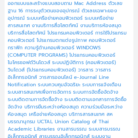
ออกแบบและสร้างแบบสอบถาม
Mac Address
ตัวเลข
ฐาน 16
การระบุตัวตนของอุปกรณ์
ตัวเลขเฉพาะของ
อุปกรณ์
ระบบเครือข่ายคอมพิวเตอร์
ระบบเครือข่าย
สารสนเทศ
งานบริการสื่อโสตทัศน์
งานบริการห้องสมุด
บริการสื่อโสตทัศน์
โปรแกรมคอมพิวเตอร์
การใช้โปรแกรม
คอมพิวเตอร์
โปรแกรมตกแต่งรูปภาพ
คอมพิวเตอร์
กราฟิก
ความรู้ด้านคอมพิวเตอร์
WINDOWS
(COMPUTER PROGRAMS)
โปรแกรมคอมพิวเตอร์
ไมโครซอฟต์วินโดวส์
ระบบปฏิบัติการ (คอมพิวเตอร์)
วินโดวส์ (โปรแกรมคอมพิวเตอร์)
วารสาร
วารสาร
อิเล็กทรอนิกส์
วารสารออนไลน์
e-Journal
Line
Notification
ระบบควบคุมอัจฉริยะ
ระบบการแจ้งเตือน
ระบบสารสนเทศเพื่อการจัดการ
ระบบการจัดซื้อจัดจ้าง
ระบบติดตามการจัดซื้อจัาง
ระบบติดตามเอกสารการจัดซื้อ
จัดจ้าง
บริการยืมระหว่างห้องสมุด
ความร่วมมือระหว่าง
ห้องสมุด
เครือข่ายห้องสมุด
บริการสารสนเทศ
สห
บรรณานุกรม
UCTAL
Union Catalog of Thai
Academic Libraries
งานสารบรรณ
ระบบสารบรรณ
อิเล็กทรอนิกส์
สารบรรณอิเล็กทรอนิกส์
ระบบงาน