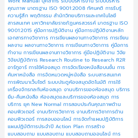
Work Manual
บุคลากร
ระบบบริหารงาน
ระบบบริหาร
คุณภาพ
มาตรฐาน ISO 9001:2008
ทัศนคติ
การรับรู้
ความรู้สึก
พฤติกรรม
สำนักวิทยบริการและเทคโนโลยี
สารสนเทศ
มหาวิทยาลัยราชภัฏนครสวรรค์
มาตรฐาน ISO
9001:2015
คู่มือการปฏิบัติงาน
คู่มือการปฏิบัติงานหลัก
เอกสารทางวิชาการ
การเขียนผลงานทางวิชาการ
การเขียน
ผลงาน
ผลงานทางวิชาการ
การเขียนทางวิชาการ
คู่มือการ
ทำงาน
การเขียนผลงานทางวิชาการ
คู่มือปฏิบัติงาน
วิจัย
วิจัยปฏิบัติการ
Research
Routine to Research
R2R
อาร์ทูอาร์
การใช้ห้องสมุด
การจัดเรียงหนังสือบนชั้น
การ
ค้นหาหนังสือ
การจัดหมวดหมู่หนังสือ
ระบบสารสนเทศ
การพัฒนาเว็บไซต์
ระบบประตูห้องสมุดอัตโนมัติ
การใช้
เครื่องจักรกลกับห้องสมุด
งานบริการของห้องสมุด
บริการ
ยืม-คืนหนังสือ
ห้องสมุดและบริการของห้องสมุด
การ
บริการ ยุค New Normal
การสอบประกันคุณภาพด้าน
คอมพิวเตอร์
งานบริการวิชาการ
งานบริการวิชาการด้าน
คอมพิวเตอร์
การสอบออนไลน์
การจัดทำแผนปฏิบัติการ
แผนปฏิบัติการประจำปี
Action Plan
การสร้าง
แบบสอบถาม
แบบสอบถาม
แบบสอบถามออนไลน์
การ