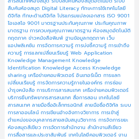
สารสนเทศห้องสมุด
ระบบสืบค้นห้องสมุดอัตโนมัติ
ระบบ
สืบค้นห้องสมุด
Digital Literacy
ทักษะการใช้เทคโนโลยี
ดิจิทัล
ทักษะด้านดิจิทัล
โปรแกรมแปลงเอกสาร
ISO 9001
ไอเอสโอ 9001
มาตรฐานประกันคุณภาพ
ประกันคุณภาพ
มาตรฐาน
การควบคุมคุณภาพมาตรฐาน
ห้องสมุดอัตโนมัติ
กฤตภาค
ข่าวหนังสือพิมพ์
ฐานข้อมูลกฤตภาค
เว็บ
แอปพลิเคชัน
การจัดการความรู้
การบ่งชี้ความรู้
การเข้าถึง
ความรู้
การแลกเปลี่ยนเรียนรู้
Web Application
Knowledge Management
Knowledge
Identification
Knowledge Access
Knowledge
sharing
เครือข่ายคอมพิวเตอร์
อินเทอร์เน็ต
การแลก
เปลี่ยนเรียนรู้
การจัดการความรู้ภายในองค์กร
การซ่อม
บำรุงหนังสือ
การบริการสารสนเทศ
เครือข่ายคอมพิวเตอร์
บริการยืมทรัพยากรสารสนเทศ
สื่อการสอน
เทคโนโลยี
สารสนเทศ
ลายมือชื่ออิเล็กทรอนิกส์
ลายมือชื่อดิจิทัล
ระบบ
การลาออนไลน์
การเขียนอ้างอิงทางวิชาการ
การเข้าสู่
ตำแหน่งของบุคลากรสายสนับสนุนวิชาการ
การจัดการขยะ
ห้องสมุดสีเขียว
การจัดการสำนักงาน
สำนักงานสีเขียว
การสื่อสารและประชาสัมพันธ์
เทคโนโลยีคอมพิวเตอร์
งาน