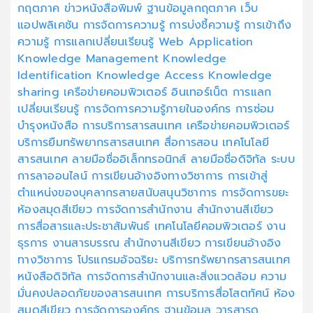
กฤตภาค
ข่าวหนังสือพิมพ์
ฐานข้อมูลกฤตภาค
เว็บ
แอปพลิเคชัน
การจัดการความรู้
การบ่งชี้ความรู้
การเข้าถึง
ความรู้
การแลกเปลี่ยนเรียนรู้
Web Application
Knowledge Management
Knowledge
Identification
Knowledge Access
Knowledge
sharing
เครือข่ายคอมพิวเตอร์
อินเทอร์เน็ต
การแลก
เปลี่ยนเรียนรู้
การจัดการความรู้ภายในองค์กร
การซ่อม
บำรุงหนังสือ
การบริการสารสนเทศ
เครือข่ายคอมพิวเตอร์
บริการยืมทรัพยากรสารสนเทศ
สื่อการสอน
เทคโนโลยี
สารสนเทศ
ลายมือชื่ออิเล็กทรอนิกส์
ลายมือชื่อดิจิทัล
ระบบ
การลาออนไลน์
การเขียนอ้างอิงทางวิชาการ
การเข้าสู่
ตำแหน่งของบุคลากรสายสนับสนุนวิชาการ
การจัดการขยะ
ห้องสมุดสีเขียว
การจัดการสำนักงาน
สำนักงานสีเขียว
การสื่อสารและประชาสัมพันธ์
เทคโนโลยีคอมพิวเตอร์
งาน
ธุรการ
งานสารบรรณ
สำนักงานสีเขียว
การเขียนอ้างอิง
ทางวิชาการ
โปรแกรมอัจฉริยะ
บริการทรัพยากรสารสนเทศ
หนังสือดิจิทัล
การจัดการสำนักงานและสิ่งแวดล้อม
ความ
มั่นคงปลอดภัยของสารสนเทศ
การบริการสื่อโสตทัศน์
ห้อง
สมุดสีเขียว
การจัดการองค์กร
ฐานข้อมูล
วารสารด