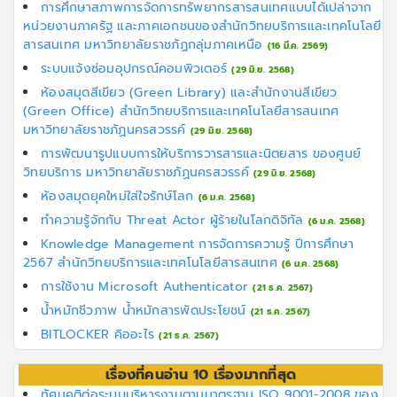
การศึกษาสภาพการจัดการทรัพยากรสารสนเทศแบบได้เปล่าจาก
หน่วยงานภาครัฐ และภาคเอกชนของสำนักวิทยบริการและเทคโนโลยี
สารสนเทศ มหาวิทยาลัยราชภัฏกลุ่มภาคเหนือ
(16 มี.ค. 2569)
ระบบแจ้งซ่อมอุปกรณ์คอมพิวเตอร์
(29 มิ.ย. 2568)
ห้องสมุดสีเขียว (Green Library) และสำนักงานสีเขียว
(Green Office) สำนักวิทยบริการและเทคโนโลยีสารสนเทศ
มหาวิทยาลัยราชภัฏนครสวรรค์
(29 มิ.ย. 2568)
การพัฒนารูปแบบการให้บริการวารสารและนิตยสาร ของศูนย์
วิทยบริการ มหาวิทยาลัยราชภัฏนครสวรรค์
(29 มิ.ย. 2568)
ห้องสมุดยุคใหม่ใส่ใจรักษ์โลก
(6 ม.ค. 2568)
ทำความรู้จักกับ Threat Actor ผู้ร้ายในโลกดิจิทัล
(6 ม.ค. 2568)
Knowledge Management การจัดการความรู้ ปีการศึกษา
2567 สำนักวิทยบริการและเทคโนโลยีสารสนเทศ
(6 ม.ค. 2568)
การใช้งาน Microsoft Authenticator
(21 ธ.ค. 2567)
น้ำหมักชีวภาพ น้ำหมักสารพัดประโยชน์
(21 ธ.ค. 2567)
BITLOCKER คิออะไร
(21 ธ.ค. 2567)
เรื่องที่คนอ่าน 10 เรื่องมากที่สุด
ทัศนคติต่อระบบบริหารงานตามมาตรฐาน ISO 9001-2008 ของ