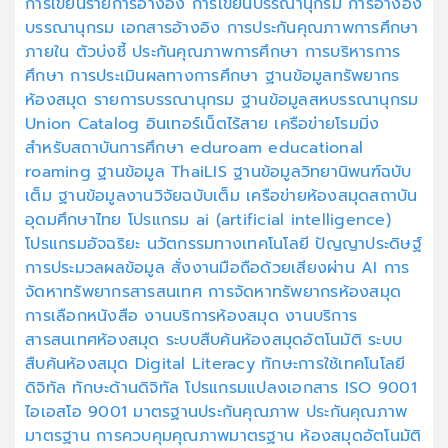
การเขียนรายการอ้างอิง
การเขียนบรรณานุกรม
การอ้างอิง
บรรณานุกรม
เอกสารอ้างอิง
การประกันคุณภาพการศึกษา
ภายใน
ตัวบ่งชี้
ประกันคุณภาพการศึกษา
การบริหารการ
ศึกษา
การประเมินผลทางการศึกษา
ฐานข้อมูลทรัพยากร
ห้องสมุด
รายการบรรณานุกรม
ฐานข้อมูลสหบรรณานุกรม
Union Catalog
อินเทอร์เน็ตไร้สาย
เครือข่ายโรมมิ่ง
สำหรับสถาบันการศึกษา
eduroam
educational
roaming
ฐานข้อมูล ThaiLIS
ฐานข้อมูลวิทยานิพนฑ์ฉบับ
เต็ม
ฐานข้อมูลงานวิจัยฉบับเต็ม
เครือข่ายห้องสมุดสถาบัน
อุดมศึกษาไทย
โปรแกรม ai (artificial intelligence)
โปรแกรมอัจฉริยะ
นวัตกรรมทางเทคโนโลยี
ปัญญาประดิษฐ์
การประมวลผลข้อมูล
สั่งงานมือถือด้วยเสียงผ่าน AI
การ
จัดหาทรัพยากรสารสนเทศ
การจัดหาทรัพยากรห้องสมุด
การเลือกหนังสือ
งานบริการห้องสมุด
งานบริการ
สารสนเทศห้องสมุด
ระบบสืบค้นห้องสมุดอัตโนมัติ
ระบบ
สืบค้นห้องสมุด
Digital Literacy
ทักษะการใช้เทคโนโลยี
ดิจิทัล
ทักษะด้านดิจิทัล
โปรแกรมแปลงเอกสาร
ISO 9001
ไอเอสโอ 9001
มาตรฐานประกันคุณภาพ
ประกันคุณภาพ
มาตรฐาน
การควบคุมคุณภาพมาตรฐาน
ห้องสมุดอัตโนมัติ