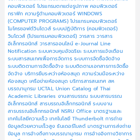
คอมพิวเตอร์
โปรแกรมตกแต่งรูปภาพ
คอมพิวเตอร์
กราฟิก
ความรู้ด้านคอมพิวเตอร์
WINDOWS
(COMPUTER PROGRAMS)
โปรแกรมคอมพิวเตอร์
ไมโครซอฟต์วินโดวส์
ระบบปฏิบัติการ (คอมพิวเตอร์)
วินโดวส์ (โปรแกรมคอมพิวเตอร์)
วารสาร
วารสาร
อิเล็กทรอนิกส์
วารสารออนไลน์
e-Journal
Line
Notification
ระบบควบคุมอัจฉริยะ
ระบบการแจ้งเตือน
ระบบสารสนเทศเพื่อการจัดการ
ระบบการจัดซื้อจัดจ้าง
ระบบติดตามการจัดซื้อจัาง
ระบบติดตามเอกสารการจัดซื้อ
จัดจ้าง
บริการยืมระหว่างห้องสมุด
ความร่วมมือระหว่าง
ห้องสมุด
เครือข่ายห้องสมุด
บริการสารสนเทศ
สห
บรรณานุกรม
UCTAL
Union Catalog of Thai
Academic Libraries
งานสารบรรณ
ระบบสารบรรณ
อิเล็กทรอนิกส์
สารบรรณอิเล็กทรอนิกส์
ระบบงาน
สารบรรณอิเล็กทรอนิกส์
NSRU Office
มาตรฐานและ
เทคโนโลยีความเร็ว
เทคโนโลยี Thunderbolt
การถ่าย
ข้อมูลด้วยความเร็วสูง
ธันเดอร์โบลต์
มาตรฐานการส่งถ่าย
ข้อมูล
การอ้างถึงทางบรรณานุกรม
การอ้างอิงทางวิชาการ