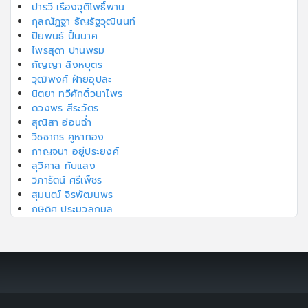
ปารวี เรืองจุติโพธิ์พาน
กุลณัฏฐา ธัญรัฐวุฒินนท์
ปิยพนธ์ ปั้นนาค
ไพรสุดา ปานพรม
กัญญา สิงหบุตร
วุฒิพงศ์ ฝ่ายอุปละ
นิตยา ทวีศักดิ์วนาไพร
ดวงพร สีระวัตร
สุณิสา อ่อนฉ่ำ
วิชชากร คูหาทอง
กาญจนา อยู่ประยงค์
สุวิศาล ทับแสง
วิภารัตน์ ศรีเพ็ชร
สุมนฒ์ จิรพัฒนพร
กษิดิศ ประมวลกมล