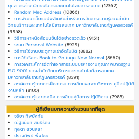
บุคลากรสำนักวิทยบริการและเทคโนโลยีสารสนเทศ
(12362)
Random Mac Address
(10866)
การพัฒนาเว็บแอปพลิเคชันสำหรับการจัดการความรู้ของสํานัก
วิทยบริการและเทคโนโลยีสารสนเทศ มหาวิทยาลัยราชภัฏนครสวรรค์
(9958)
วิธีการหาหนังสือบนชั้นได้อย่างรวดเร็ว
(9151)
ระบบ Personal Website
(8929)
วิธีการใช้งานประตูทางเข้าอัตโนมัติ
(8882)
การให้บริการ Book to Go ในยุค New Normal
(8660)
การวิเคราะห์การจัดทำเอกสารระบบบริหารงานคุณภาพมาตรฐาน
ISO 9001 ของสำนักวิทยบริการและเทคโนโลยีสารสนเทศ
มหาวิทยาลัยราชภัฏนครสวรรค์
(8591)
องค์ความรู้จากการฝึกอบรม การเขียนผลงานวิชาการ คู่มือปฏิบัติ
งานหลัก
(8100)
องค์ความรู้และเทคนิค การเขียนคู่มือการปฏิบัติงาน
(7985)
ผู้ที่เขียนบทความจำนวนมากที่สุด
จริยา ทิพย์หทัย
ณัฐชนันท์ สนธิรักษ์
กุลดา สวนสลา
ปรางทิพย์ พึงไชย