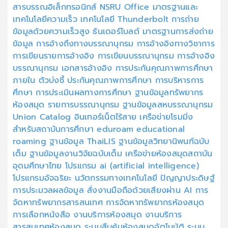
สารบรรณอิเล็กทรอนิกส์
NSRU Office
มาตรฐานและ
เทคโนโลยีความเร็ว
เทคโนโลยี Thunderbolt
การถ่าย
ข้อมูลด้วยความเร็วสูง
ธันเดอร์โบลต์
มาตรฐานการส่งถ่าย
ข้อมูล
การอ้างถึงทางบรรณานุกรม
การอ้างอิงทางวิชาการ
การเขียนรายการอ้างอิง
การเขียนบรรณานุกรม
การอ้างอิง
บรรณานุกรม
เอกสารอ้างอิง
การประกันคุณภาพการศึกษา
ภายใน
ตัวบ่งชี้
ประกันคุณภาพการศึกษา
การบริหารการ
ศึกษา
การประเมินผลทางการศึกษา
ฐานข้อมูลทรัพยากร
ห้องสมุด
รายการบรรณานุกรม
ฐานข้อมูลสหบรรณานุกรม
Union Catalog
อินเทอร์เน็ตไร้สาย
เครือข่ายโรมมิ่ง
สำหรับสถาบันการศึกษา
eduroam
educational
roaming
ฐานข้อมูล ThaiLIS
ฐานข้อมูลวิทยานิพนฑ์ฉบับ
เต็ม
ฐานข้อมูลงานวิจัยฉบับเต็ม
เครือข่ายห้องสมุดสถาบัน
อุดมศึกษาไทย
โปรแกรม ai (artificial intelligence)
โปรแกรมอัจฉริยะ
นวัตกรรมทางเทคโนโลยี
ปัญญาประดิษฐ์
การประมวลผลข้อมูล
สั่งงานมือถือด้วยเสียงผ่าน AI
การ
จัดหาทรัพยากรสารสนเทศ
การจัดหาทรัพยากรห้องสมุด
การเลือกหนังสือ
งานบริการห้องสมุด
งานบริการ
สารสนเทศห้องสมุด
ระบบสืบค้นห้องสมุดอัตโนมัติ
ระบบ