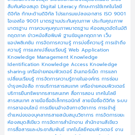
สืบค้นห้องสมุด
Digital Literacy
ทักษะการใช้เทคโนโลยี
ดิจิทัล
ทักษะด้านดิจิทัล
โปรแกรมแปลงเอกสาร
ISO 9001
ไอเอสโอ 9001
มาตรฐานประกันคุณภาพ
ประกันคุณภาพ
มาตรฐาน
การควบคุมคุณภาพมาตรฐาน
ห้องสมุดอัตโนมัติ
กฤตภาค
ข่าวหนังสือพิมพ์
ฐานข้อมูลกฤตภาค
เว็บ
แอปพลิเคชัน
การจัดการความรู้
การบ่งชี้ความรู้
การเข้าถึง
ความรู้
การแลกเปลี่ยนเรียนรู้
Web Application
Knowledge Management
Knowledge
Identification
Knowledge Access
Knowledge
sharing
เครือข่ายคอมพิวเตอร์
อินเทอร์เน็ต
การแลก
เปลี่ยนเรียนรู้
การจัดการความรู้ภายในองค์กร
การซ่อม
บำรุงหนังสือ
การบริการสารสนเทศ
เครือข่ายคอมพิวเตอร์
บริการยืมทรัพยากรสารสนเทศ
สื่อการสอน
เทคโนโลยี
สารสนเทศ
ลายมือชื่ออิเล็กทรอนิกส์
ลายมือชื่อดิจิทัล
ระบบ
การลาออนไลน์
การเขียนอ้างอิงทางวิชาการ
การเข้าสู่
ตำแหน่งของบุคลากรสายสนับสนุนวิชาการ
การจัดการขยะ
ห้องสมุดสีเขียว
การจัดการสำนักงาน
สำนักงานสีเขียว
การสื่อสารและประชาสัมพันธ์
เทคโนโลยีคอมพิวเตอร์
งาน