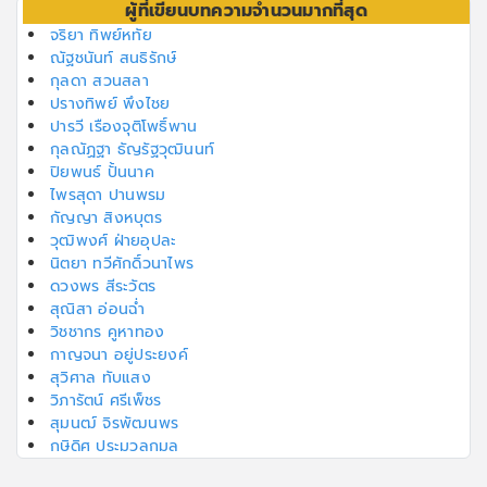
ผู้ที่เขียนบทความจำนวนมากที่สุด
จริยา ทิพย์หทัย
ณัฐชนันท์ สนธิรักษ์
กุลดา สวนสลา
ปรางทิพย์ พึงไชย
ปารวี เรืองจุติโพธิ์พาน
กุลณัฏฐา ธัญรัฐวุฒินนท์
ปิยพนธ์ ปั้นนาค
ไพรสุดา ปานพรม
กัญญา สิงหบุตร
วุฒิพงศ์ ฝ่ายอุปละ
นิตยา ทวีศักดิ์วนาไพร
ดวงพร สีระวัตร
สุณิสา อ่อนฉ่ำ
วิชชากร คูหาทอง
กาญจนา อยู่ประยงค์
สุวิศาล ทับแสง
วิภารัตน์ ศรีเพ็ชร
สุมนฒ์ จิรพัฒนพร
กษิดิศ ประมวลกมล