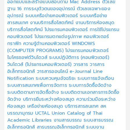
ออกแบบและสร้างแบบสอบถาม
Mac Address
ตัวเลข
ฐาน 16
การระบุตัวตนของอุปกรณ์
ตัวเลขเฉพาะของ
อุปกรณ์
ระบบเครือข่ายคอมพิวเตอร์
ระบบเครือข่าย
สารสนเทศ
งานบริการสื่อโสตทัศน์
งานบริการห้องสมุด
บริการสื่อโสตทัศน์
โปรแกรมคอมพิวเตอร์
การใช้โปรแกรม
คอมพิวเตอร์
โปรแกรมตกแต่งรูปภาพ
คอมพิวเตอร์
กราฟิก
ความรู้ด้านคอมพิวเตอร์
WINDOWS
(COMPUTER PROGRAMS)
โปรแกรมคอมพิวเตอร์
ไมโครซอฟต์วินโดวส์
ระบบปฏิบัติการ (คอมพิวเตอร์)
วินโดวส์ (โปรแกรมคอมพิวเตอร์)
วารสาร
วารสาร
อิเล็กทรอนิกส์
วารสารออนไลน์
e-Journal
Line
Notification
ระบบควบคุมอัจฉริยะ
ระบบการแจ้งเตือน
ระบบสารสนเทศเพื่อการจัดการ
ระบบการจัดซื้อจัดจ้าง
ระบบติดตามการจัดซื้อจัาง
ระบบติดตามเอกสารการจัดซื้อ
จัดจ้าง
บริการยืมระหว่างห้องสมุด
ความร่วมมือระหว่าง
ห้องสมุด
เครือข่ายห้องสมุด
บริการสารสนเทศ
สห
บรรณานุกรม
UCTAL
Union Catalog of Thai
Academic Libraries
งานสารบรรณ
ระบบสารบรรณ
อิเล็กทรอนิกส์
สารบรรณอิเล็กทรอนิกส์
ระบบงาน