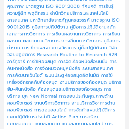
คุณภาพ
มาตรฐาน ISO 9001:2008
ทัศนคติ
การรับรู้
ความรู้สึก
พฤติกรรม
สำนักวิทยบริการและเทคโนโลยี
สารสนเทศ
มหาวิทยาลัยราชภัฏนครสวรรค์
มาตรฐาน ISO
9001:2015
คู่มือการปฏิบัติงาน
คู่มือการปฏิบัติงานหลัก
เอกสารทางวิชาการ
การเขียนผลงานทางวิชาการ
การเขียน
ผลงาน
ผลงานทางวิชาการ
การเขียนทางวิชาการ
คู่มือการ
ทำงาน
การเขียนผลงานทางวิชาการ
คู่มือปฏิบัติงาน
วิจัย
วิจัยปฏิบัติการ
Research
Routine to Research
R2R
อาร์ทูอาร์
การใช้ห้องสมุด
การจัดเรียงหนังสือบนชั้น
การ
ค้นหาหนังสือ
การจัดหมวดหมู่หนังสือ
ระบบสารสนเทศ
การพัฒนาเว็บไซต์
ระบบประตูห้องสมุดอัตโนมัติ
การใช้
เครื่องจักรกลกับห้องสมุด
งานบริการของห้องสมุด
บริการ
ยืม-คืนหนังสือ
ห้องสมุดและบริการของห้องสมุด
การ
บริการ ยุค New Normal
การสอบประกันคุณภาพด้าน
คอมพิวเตอร์
งานบริการวิชาการ
งานบริการวิชาการด้าน
คอมพิวเตอร์
การสอบออนไลน์
การจัดทำแผนปฏิบัติการ
แผนปฏิบัติการประจำปี
Action Plan
การสร้าง
แบบสอบถาม
แบบสอบถาม
แบบสอบถามออนไลน์
การ