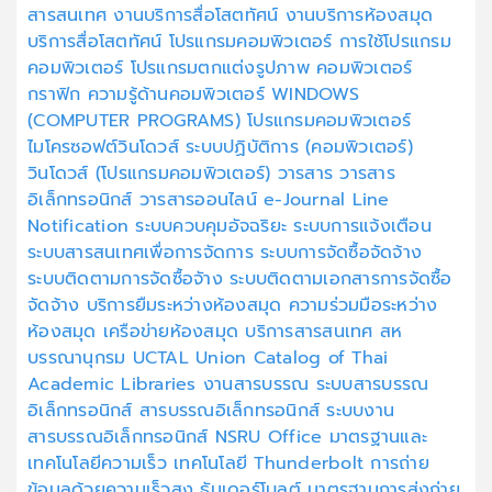
สารสนเทศ
งานบริการสื่อโสตทัศน์
งานบริการห้องสมุด
บริการสื่อโสตทัศน์
โปรแกรมคอมพิวเตอร์
การใช้โปรแกรม
คอมพิวเตอร์
โปรแกรมตกแต่งรูปภาพ
คอมพิวเตอร์
กราฟิก
ความรู้ด้านคอมพิวเตอร์
WINDOWS
(COMPUTER PROGRAMS)
โปรแกรมคอมพิวเตอร์
ไมโครซอฟต์วินโดวส์
ระบบปฏิบัติการ (คอมพิวเตอร์)
วินโดวส์ (โปรแกรมคอมพิวเตอร์)
วารสาร
วารสาร
อิเล็กทรอนิกส์
วารสารออนไลน์
e-Journal
Line
Notification
ระบบควบคุมอัจฉริยะ
ระบบการแจ้งเตือน
ระบบสารสนเทศเพื่อการจัดการ
ระบบการจัดซื้อจัดจ้าง
ระบบติดตามการจัดซื้อจัาง
ระบบติดตามเอกสารการจัดซื้อ
จัดจ้าง
บริการยืมระหว่างห้องสมุด
ความร่วมมือระหว่าง
ห้องสมุด
เครือข่ายห้องสมุด
บริการสารสนเทศ
สห
บรรณานุกรม
UCTAL
Union Catalog of Thai
Academic Libraries
งานสารบรรณ
ระบบสารบรรณ
อิเล็กทรอนิกส์
สารบรรณอิเล็กทรอนิกส์
ระบบงาน
สารบรรณอิเล็กทรอนิกส์
NSRU Office
มาตรฐานและ
เทคโนโลยีความเร็ว
เทคโนโลยี Thunderbolt
การถ่าย
ข้อมูลด้วยความเร็วสูง
ธันเดอร์โบลต์
มาตรฐานการส่งถ่าย