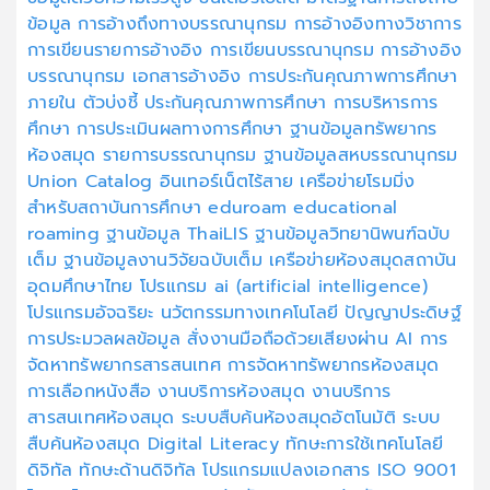
ข้อมูล
การอ้างถึงทางบรรณานุกรม
การอ้างอิงทางวิชาการ
การเขียนรายการอ้างอิง
การเขียนบรรณานุกรม
การอ้างอิง
บรรณานุกรม
เอกสารอ้างอิง
การประกันคุณภาพการศึกษา
ภายใน
ตัวบ่งชี้
ประกันคุณภาพการศึกษา
การบริหารการ
ศึกษา
การประเมินผลทางการศึกษา
ฐานข้อมูลทรัพยากร
ห้องสมุด
รายการบรรณานุกรม
ฐานข้อมูลสหบรรณานุกรม
Union Catalog
อินเทอร์เน็ตไร้สาย
เครือข่ายโรมมิ่ง
สำหรับสถาบันการศึกษา
eduroam
educational
roaming
ฐานข้อมูล ThaiLIS
ฐานข้อมูลวิทยานิพนฑ์ฉบับ
เต็ม
ฐานข้อมูลงานวิจัยฉบับเต็ม
เครือข่ายห้องสมุดสถาบัน
อุดมศึกษาไทย
โปรแกรม ai (artificial intelligence)
โปรแกรมอัจฉริยะ
นวัตกรรมทางเทคโนโลยี
ปัญญาประดิษฐ์
การประมวลผลข้อมูล
สั่งงานมือถือด้วยเสียงผ่าน AI
การ
จัดหาทรัพยากรสารสนเทศ
การจัดหาทรัพยากรห้องสมุด
การเลือกหนังสือ
งานบริการห้องสมุด
งานบริการ
สารสนเทศห้องสมุด
ระบบสืบค้นห้องสมุดอัตโนมัติ
ระบบ
สืบค้นห้องสมุด
Digital Literacy
ทักษะการใช้เทคโนโลยี
ดิจิทัล
ทักษะด้านดิจิทัล
โปรแกรมแปลงเอกสาร
ISO 9001