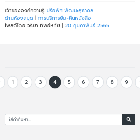
เจ้าขององค์ความรู้
ปรียพัศ พัฒนะสุธาดล
ด้านห้องสมุด
|
การบริการยืม-คืนหนังสือ
โพสต์โดย จริยา ทิพย์หทัย
|
20 กุมภาพันธ์ 2565
‹
1
2
3
4
5
6
7
8
9