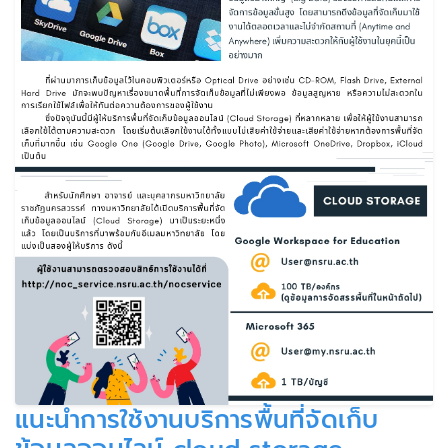
แนะนําการใช้งานบริการพื้นที่จัดเก็บ