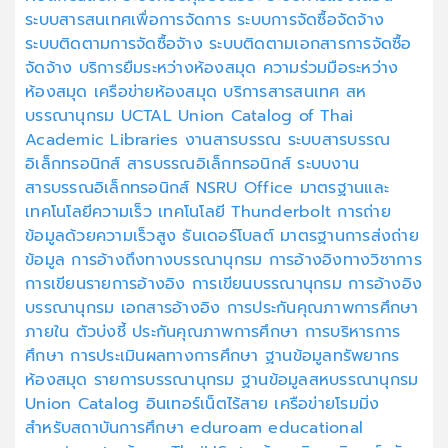
ระบบสารสนเทศเพื่อการจัดการ
ระบบการจัดซื้อจัดจ้าง
ระบบติดตามการจัดซื้อจัาง
ระบบติดตามเอกสารการจัดซื้อ
จัดจ้าง
บริการยืมระหว่างห้องสมุด
ความร่วมมือระหว่าง
ห้องสมุด
เครือข่ายห้องสมุด
บริการสารสนเทศ
สห
บรรณานุกรม
UCTAL
Union Catalog of Thai
Academic Libraries
งานสารบรรณ
ระบบสารบรรณ
อิเล็กทรอนิกส์
สารบรรณอิเล็กทรอนิกส์
ระบบงาน
สารบรรณอิเล็กทรอนิกส์
NSRU Office
มาตรฐานและ
เทคโนโลยีความเร็ว
เทคโนโลยี Thunderbolt
การถ่าย
ข้อมูลด้วยความเร็วสูง
ธันเดอร์โบลต์
มาตรฐานการส่งถ่าย
ข้อมูล
การอ้างถึงทางบรรณานุกรม
การอ้างอิงทางวิชาการ
การเขียนรายการอ้างอิง
การเขียนบรรณานุกรม
การอ้างอิง
บรรณานุกรม
เอกสารอ้างอิง
การประกันคุณภาพการศึกษา
ภายใน
ตัวบ่งชี้
ประกันคุณภาพการศึกษา
การบริหารการ
ศึกษา
การประเมินผลทางการศึกษา
ฐานข้อมูลทรัพยากร
ห้องสมุด
รายการบรรณานุกรม
ฐานข้อมูลสหบรรณานุกรม
Union Catalog
อินเทอร์เน็ตไร้สาย
เครือข่ายโรมมิ่ง
สำหรับสถาบันการศึกษา
eduroam
educational