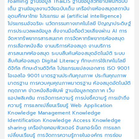
roaming
ฐานข้อมูล ThaiLIS
ฐานข้อมูลวิทยานิพนฑ์ฉบับ
เต็ม
ฐานข้อมูลงานวิจัยฉบับเต็ม
เครือข่ายห้องสมุดสถาบัน
อุดมศึกษาไทย
โปรแกรม ai (artificial intelligence)
โปรแกรมอัจฉริยะ
นวัตกรรมทางเทคโนโลยี
ปัญญาประดิษฐ์
การประมวลผลข้อมูล
สั่งงานมือถือด้วยเสียงผ่าน AI
การ
จัดหาทรัพยากรสารสนเทศ
การจัดหาทรัพยากรห้องสมุด
การเลือกหนังสือ
งานบริการห้องสมุด
งานบริการ
สารสนเทศห้องสมุด
ระบบสืบค้นห้องสมุดอัตโนมัติ
ระบบ
สืบค้นห้องสมุด
Digital Literacy
ทักษะการใช้เทคโนโลยี
ดิจิทัล
ทักษะด้านดิจิทัล
โปรแกรมแปลงเอกสาร
ISO 9001
ไอเอสโอ 9001
มาตรฐานประกันคุณภาพ
ประกันคุณภาพ
มาตรฐาน
การควบคุมคุณภาพมาตรฐาน
ห้องสมุดอัตโนมัติ
กฤตภาค
ข่าวหนังสือพิมพ์
ฐานข้อมูลกฤตภาค
เว็บ
แอปพลิเคชัน
การจัดการความรู้
การบ่งชี้ความรู้
การเข้าถึง
ความรู้
การแลกเปลี่ยนเรียนรู้
Web Application
Knowledge Management
Knowledge
Identification
Knowledge Access
Knowledge
sharing
เครือข่ายคอมพิวเตอร์
อินเทอร์เน็ต
การแลก
เปลี่ยนเรียนรู้
การจัดการความรู้ภายในองค์กร
การซ่อม